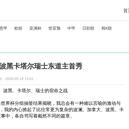
首
意甲
欧联
亚洲杯
世亚预
中甲
日职联
韩K联
大波黑卡塔尔瑞士东道主首秀
：2026-05-18 13:01
大、波黑、卡塔尔、瑞士的宿命之战
当世界杯分组抽签结果揭晓，我总会有一种难以言喻的激动与
时，我的内心掀起了比往常更为复杂的波澜。加拿大、波黑、卡
叙事中，各自书写着截然不同的篇章。