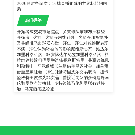
2026跨时空调度：16城直播矩阵的世界杯转轴困
局
热门标签
开拓者成交易市场焦点
多支球队瞄准布罗格登
开拓者
火箭
火箭寻内线补强
火箭在加福德外
又将瞄准马刺球员布歇
拜仁
拜仁对戴维斯表现
不满
拜仁认为转会传闻影响戴维斯心态
比达尔
加盟科洛科洛
36岁比达尔免签加盟科洛科洛
格
拉纳达接近租借曼联边锋佩利斯特里
曼联边锋佩
利斯特里
马竞前锋加兰租借至皇家社会
加兰租
借至皇家社会
拜仁引进特里皮尔交易取消
纽卡
坚称特里皮尔为非卖品
曾接近离队的多特边锋马
伦和曼联有过接触
多特边锋马伦和曼联有过接
触
马克西感激哈登