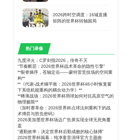
2026跨时空调度：16城直播
矩阵的世界杯转轴困局
热门录像
九度淬火：C罗剑指2026，传奇不灭
“节奏断层：2026世界杯战术革命的隐性引擎”
**裂脊熵序，苍轴定岳——蒙特雷竞技场的空间重
构**
**《代谢-战术熵平衡：2026世界杯48小时恢复窗
下系统机能重构的耦合动力学》**
**稀薄战场：2026世界杯用球如何对抗高原空气的
物理极限**
《加时赛革命：2026世界杯点球法则重构下的战
术博弈与胜负密码》
2026美加墨世界杯场边广告屏实现全球无死角覆
盖
“通勤效率：决定世界杯后勤成败的核心脉搏”
2026世界杯揭幕：纯净童音演绎官方主题曲