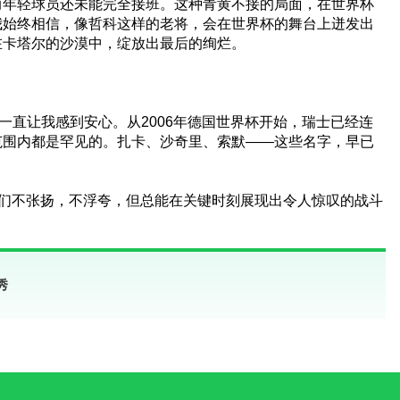
而年轻球员还未能完全接班。这种青黄不接的局面，在世界杯
我始终相信，像哲科这样的老将，会在世界杯的舞台上迸发出
在卡塔尔的沙漠中，绽放出最后的绚烂。
一直让我感到安心。从2006年德国世界杯开始，瑞士已经连
范围内都是罕见的。扎卡、沙奇里、索默——这些名字，早已
他们不张扬，不浮夸，但总能在关键时刻展现出令人惊叹的战斗
秀