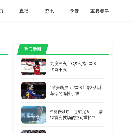
页
直播
资讯
录像
重要赛事
热门新闻
九度淬火：C罗剑指2026，
传奇不灭
“节奏断层：2026世界杯战术
革命的隐性引擎”
**裂脊熵序，苍轴定岳——蒙
特雷竞技场的空间重构**