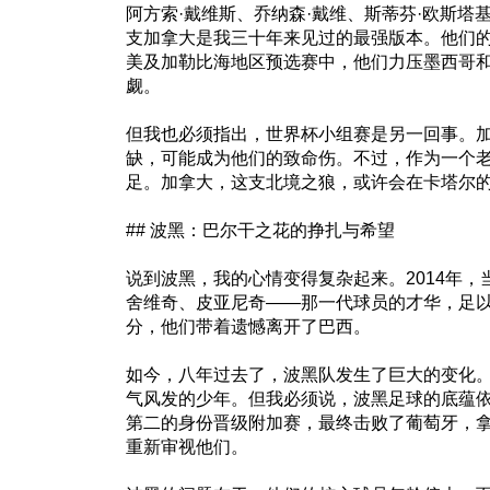
阿方索·戴维斯、乔纳森·戴维、斯蒂芬·欧斯
支加拿大是我三十年来见过的最强版本。他们
美及加勒比海地区预选赛中，他们力压墨西哥
觑。
但我也必须指出，世界杯小组赛是另一回事。
缺，可能成为他们的致命伤。不过，作为一个
足。加拿大，这支北境之狼，或许会在卡塔尔
## 波黑：巴尔干之花的挣扎与希望
说到波黑，我的心情变得复杂起来。2014年
舍维奇、皮亚尼奇——那一代球员的才华，足
分，他们带着遗憾离开了巴西。
如今，八年过去了，波黑队发生了巨大的变化。
气风发的少年。但我必须说，波黑足球的底蕴
第二的身份晋级附加赛，最终击败了葡萄牙，
重新审视他们。