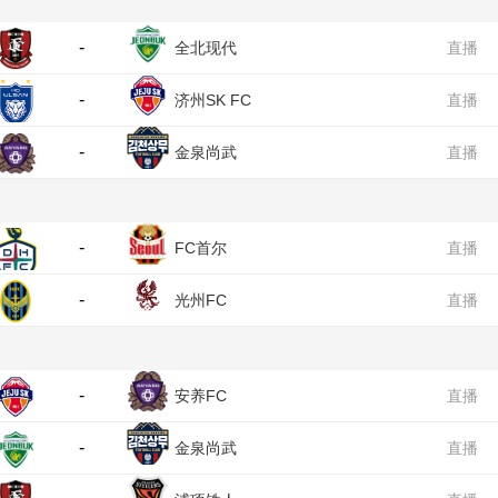
-
全北现代
直播
-
济州SK FC
直播
-
金泉尚武
直播
-
FC首尔
直播
-
光州FC
直播
-
安养FC
直播
-
金泉尚武
直播