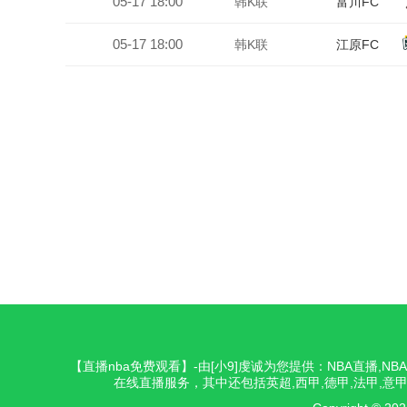
05-17 18:00
韩K联
富川FC
05-17 18:00
韩K联
江原FC
【直播nba免费观看】-由[小9]虔诚为您提供：NBA直播,
在线直播服务，其中还包括英超,西甲,德甲,法甲,