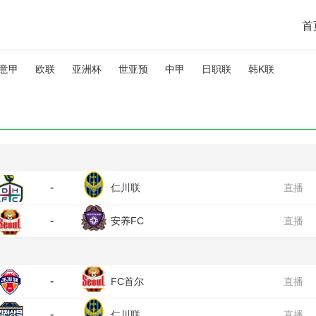
首
意甲
欧联
亚洲杯
世亚预
中甲
日职联
韩K联
-
仁川联
直播
-
安养FC
直播
-
FC首尔
直播
-
仁川联
直播