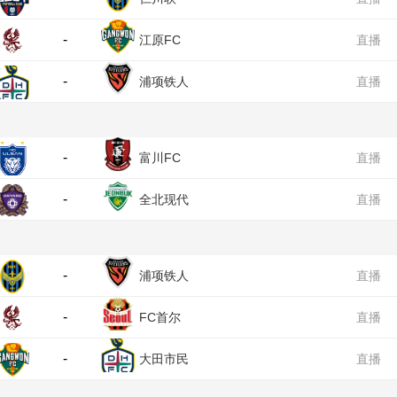
-
江原FC
直播
-
浦项铁人
直播
-
富川FC
直播
-
全北现代
直播
-
浦项铁人
直播
-
FC首尔
直播
-
大田市民
直播