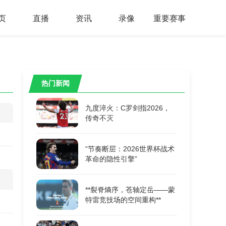
页
直播
资讯
录像
重要赛事
热门新闻
九度淬火：C罗剑指2026，
传奇不灭
“节奏断层：2026世界杯战术
革命的隐性引擎”
**裂脊熵序，苍轴定岳——蒙
特雷竞技场的空间重构**