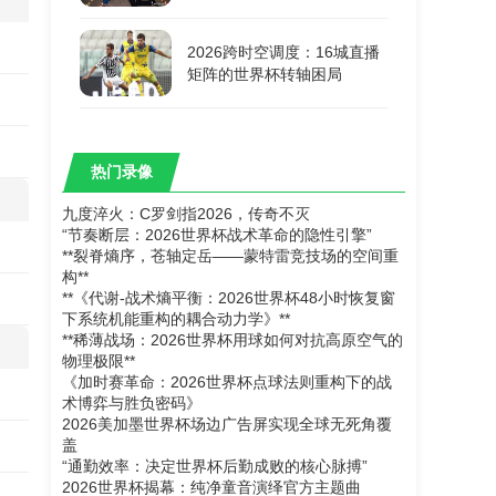
2026跨时空调度：16城直播
矩阵的世界杯转轴困局
热门录像
九度淬火：C罗剑指2026，传奇不灭
“节奏断层：2026世界杯战术革命的隐性引擎”
**裂脊熵序，苍轴定岳——蒙特雷竞技场的空间重
构**
**《代谢-战术熵平衡：2026世界杯48小时恢复窗
下系统机能重构的耦合动力学》**
**稀薄战场：2026世界杯用球如何对抗高原空气的
物理极限**
《加时赛革命：2026世界杯点球法则重构下的战
术博弈与胜负密码》
2026美加墨世界杯场边广告屏实现全球无死角覆
盖
“通勤效率：决定世界杯后勤成败的核心脉搏”
2026世界杯揭幕：纯净童音演绎官方主题曲