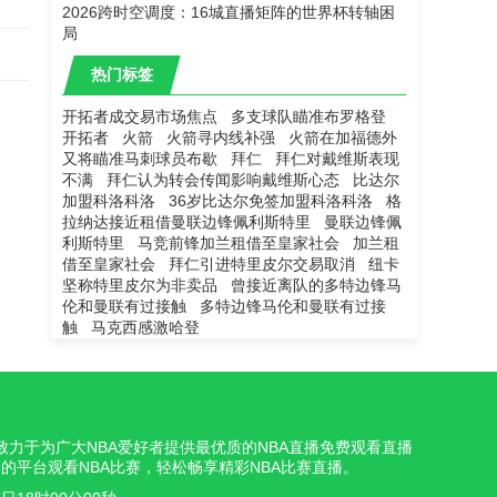
2026跨时空调度：16城直播矩阵的世界杯转轴困
局
热门标签
开拓者成交易市场焦点
多支球队瞄准布罗格登
开拓者
火箭
火箭寻内线补强
火箭在加福德外
又将瞄准马刺球员布歇
拜仁
拜仁对戴维斯表现
不满
拜仁认为转会传闻影响戴维斯心态
比达尔
加盟科洛科洛
36岁比达尔免签加盟科洛科洛
格
拉纳达接近租借曼联边锋佩利斯特里
曼联边锋佩
利斯特里
马竞前锋加兰租借至皇家社会
加兰租
借至皇家社会
拜仁引进特里皮尔交易取消
纽卡
坚称特里皮尔为非卖品
曾接近离队的多特边锋马
伦和曼联有过接触
多特边锋马伦和曼联有过接
触
马克西感激哈登
我们致力于为广大NBA爱好者提供最优质的NBA直播免费观看直播
的平台观看NBA比赛，轻松畅享精彩NBA比赛直播。