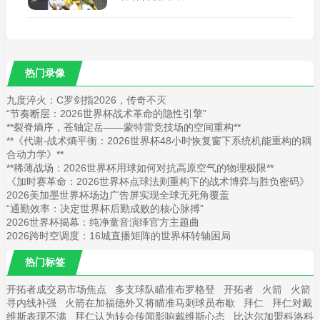
热门录像
九度淬火：C罗剑指2026，传奇不灭
“节奏断层：2026世界杯战术革命的隐性引擎”
**裂脊熵序，苍轴定岳——蒙特雷竞技场的空间重构**
**《代谢-战术熵平衡：2026世界杯48小时恢复窗下系统机能重构的耦
合动力学》**
**稀薄战场：2026世界杯用球如何对抗高原空气的物理极限**
《加时赛革命：2026世界杯点球法则重构下的战术博弈与胜负密码》
2026美加墨世界杯场边广告屏实现全球无死角覆盖
“通勤效率：决定世界杯后勤成败的核心脉搏”
2026世界杯揭幕：纯净童音演绎官方主题曲
2026跨时空调度：16城直播矩阵的世界杯转轴困局
热门标签
开拓者成交易市场焦点
多支球队瞄准布罗格登
开拓者
火箭
火箭
寻内线补强
火箭在加福德外又将瞄准马刺球员布歇
拜仁
拜仁对戴
维斯表现不满
拜仁认为转会传闻影响戴维斯心态
比达尔加盟科洛科