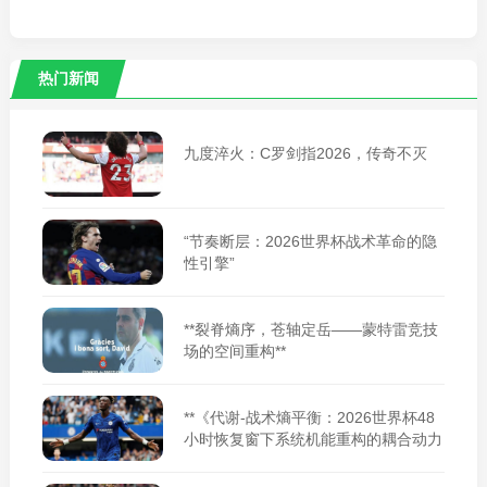
热门新闻
九度淬火：C罗剑指2026，传奇不灭
“节奏断层：2026世界杯战术革命的隐
性引擎”
**裂脊熵序，苍轴定岳——蒙特雷竞技
场的空间重构**
**《代谢-战术熵平衡：2026世界杯48
小时恢复窗下系统机能重构的耦合动力
学》**